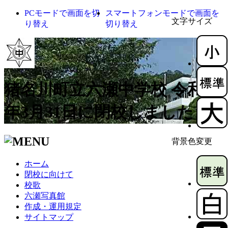
PCモードで画面を切
スマートフォンモードで画面を
文字サイズ
り替え
切り替え
猪名川町立六瀬中学校 令和4
年3月31日に閉校しました
背景色変更
ホーム
閉校に向けて
校歌
六瀬写真館
作成・運用規定
サイトマップ